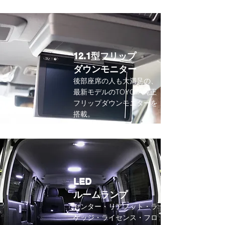
12.1型フリップ
​ダウンモニター
​後部座席の人も大満足の
、
最新モデルのTOYOTA純正
フリップダウンモニターを
搭載。
LED
​ルームランプ
センター・リアフット・ラ
ゲッジ・ライセンス・フロ