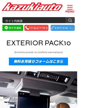
MENU
Inquiries
Vehicle inspection reservation
EXTERIOR PACK10
Exterior pack 10 (safety senseless)
無料お見積りフォームはこちら