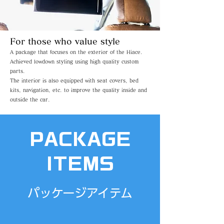
For those who value style
A package that focuses on the exterior of the Hiace.
Achieved lowdown styling using high quality custom
parts.
​The interior is also equipped with seat covers, bed
kits, navigation, etc. to improve the quality inside and
outside the car.
PACKAGE
ITEMS
パッケージアイテム