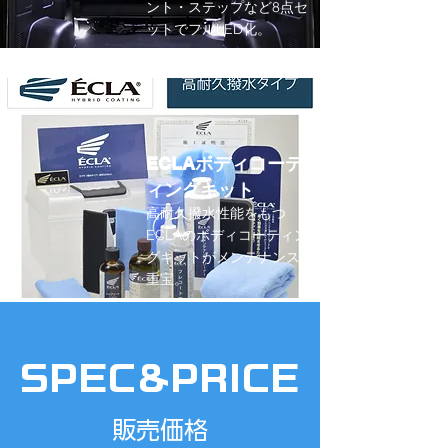
ント・ステップなど8点セ
ットでフルLED化。
ECLAボディコーテ
ィングキット
高耐久撥水性能をもつ
ECLAのボディコーティン
グキットがメンテナンスに
重宝。
SPEC&PRICE
​販売価格