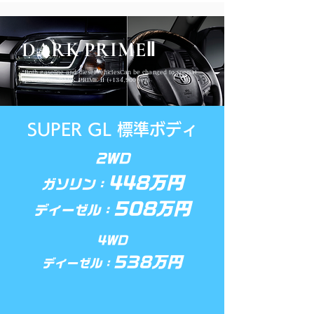
DARK PRIMEⅡ
*Both gasoline and diesel vehicles
Can be changed to special
specification DARK PRIME II (+134,900 yen)
SUPER GL 標準ボディ
2WD
448万円
ガソリン：
508万円
ディーゼル：
4WD
538万円
ディーゼル：