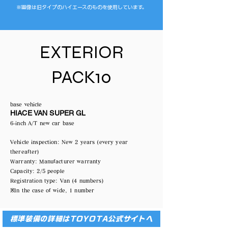
※画像は旧タイプのハイエースのものを使用しています。
EXTERIOR
PACK10
base vehicle
HIACE VAN SUPER GL
6-inch A/T new car base
Vehicle inspection: New 2 years (every year
thereafter)
Warranty: Manufacturer warranty
Capacity: 2/5 people
Registration type: Van (4 numbers)
※In the case of wide, 1 number
標準装備の詳細はTOYOTA公式サイトへ