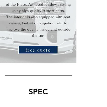
of the Hiace. Achieved lowdown styling
using high quality custom parts.
​The interior is also equipped with seat
covers, bed kits, navigation, etc. to
improve the quality inside and outside
the car.
free quote
SPEC