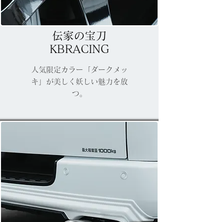
伝家の宝刀
KBRACING
人気限定カラー「ダークメッ
キ」が美しく妖しい魅力を放
つ。