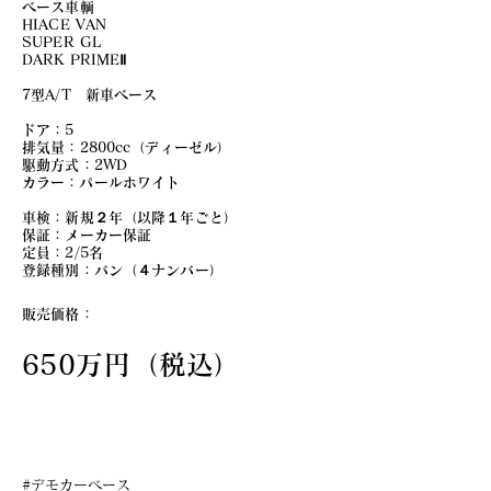
ベース車輌
HIACE VA
N
SUPER GL
DARK PRIMEⅡ
7型A/T 新車ベース
ドア：5
排気量：2800cc（ディーゼル）
駆動方式：2WD
​カラー：パールホワイト
車検：新規２年（以降１年ごと）
保証：メーカー保証
定員：2/5名
登録種別：バン（４ナンバー）
販売価格：
650万円（税込）
#デモカーベース