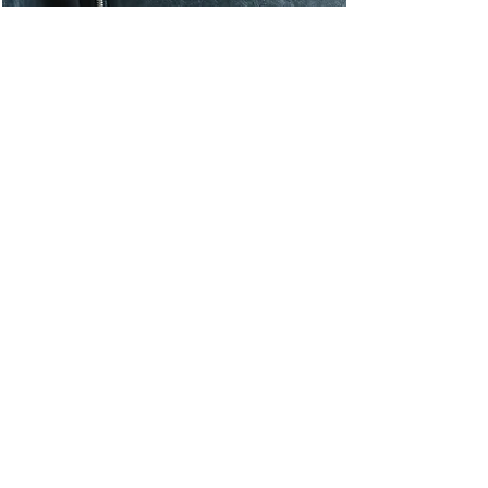
細部までこだわった
ヴィンテージインテリア
内装を包むヴィンテージには、
​こだわりのディテールが。