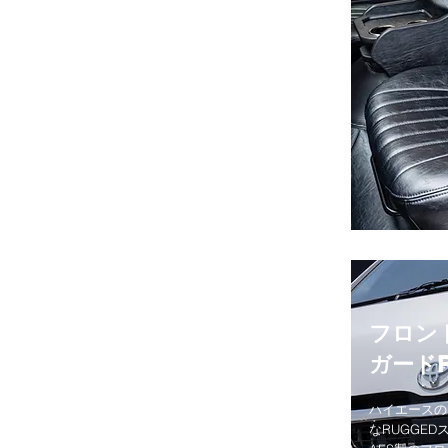
フロン
ガードR
​ハイエース
なRUGGED