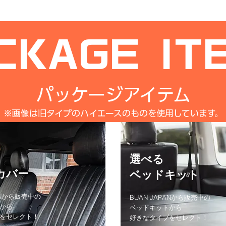
CKAGE IT
パッケージアイテム
※画像は旧タイプのハイエースのものを使用しています。
選べる
カバー
​ベッドキット
PANから販売中の
BUAN JAPANから販売中の
から
ベッドキットから
プをセレクト！
​好きなタイプをセレクト！