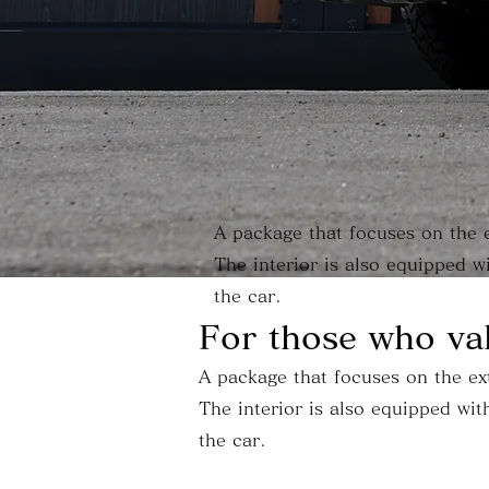
A package that focuses on the e
​The interior is also equipped w
the car.
For those who val
A package that focuses on the ex
​The interior is also equipped wit
the car.