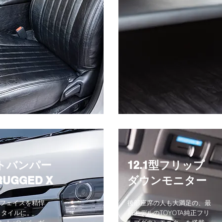
トバンパー
12.1型フリップ
UGGED X
​ダウンモニター
のフェイスを精悍
​後部座席の人も大満足の
、最
スタイルに。
新モデルのTOYOTA純正フリ