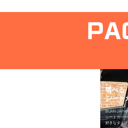
PA
選べる
シート
BUAN JA
シートカバー
​好きなタイ