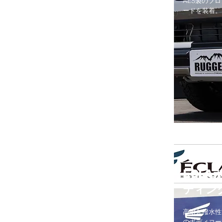
AES製のフ
ードを装着。
ECLA
ティン
高耐久撥水性
のボディコー