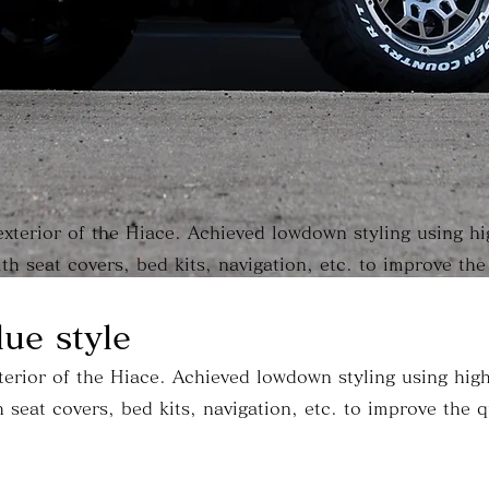
xterior of the Hiace. Achieved lowdown styling using hi
ith seat covers, bed kits, navigation, etc. to improve the
ue style
terior of the Hiace. Achieved lowdown styling using high
h seat covers, bed kits, navigation, etc. to improve the 