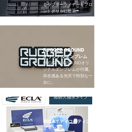
るラプターライナーをフロ
ントグリルに塗装。
RUGGED GROUND
​オリジナルエンブレム
RUGGED GROUND
オリ
ジナルエンブレムが付属。
存在感ある光沢で特別な一
台に。
ECLAボディコーティン
グキット