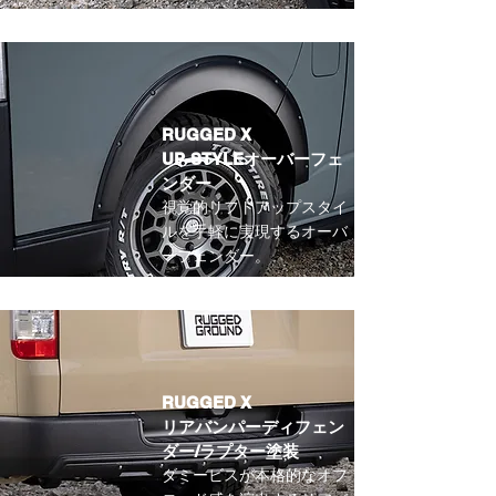
RUGGED X
UP-STYLEオーバーフェ
ンダー
視覚的リフトアップスタイ
ルを手軽に実現するオーバ
ーフェンダー。
RUGGED X
リアバンパーディフェン
ダー/
ラプター塗装
ダミービスが本格的なオフ