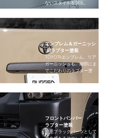
ないスタイルを演出。
エンブレム＆ガーニッシ
ュ/ラプター塗装
TOYOTAエンブレム、リア
ガーニッシュも。細部にま
でこだわりのラプター塗
装。
フロントバンパー
ラプター塗装
純正ブラックパーツとして