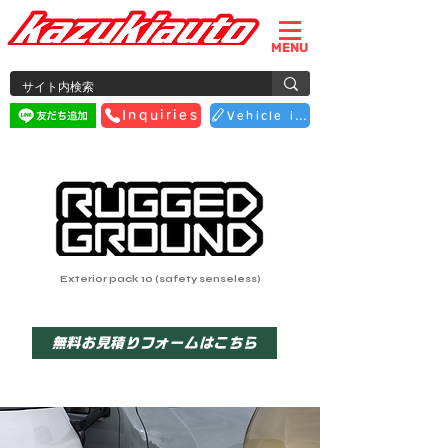
MENU
Inquiries
Vehicle inspection reservation
Exterior pack 10 (safety senseless)
無料お見積りフォームはこちら