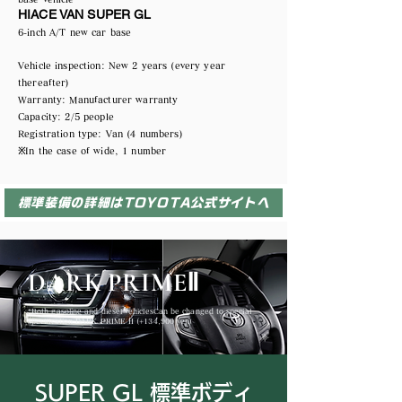
HIACE VAN SUPER GL
6-inch A/T new car base
Vehicle inspection: New 2 years (every year
thereafter)
Warranty: Manufacturer warranty
Capacity: 2/5 people
Registration type: Van (4 numbers)
※In the case of wide, 1 number
標準装備の詳細はTOYOTA公式サイトへ
DARK PRIMEⅡ
*Both gasoline and diesel vehicles
Can be changed to special
specification DARK PRIME II (+134,900 yen)
SUPER GL 標準ボディ