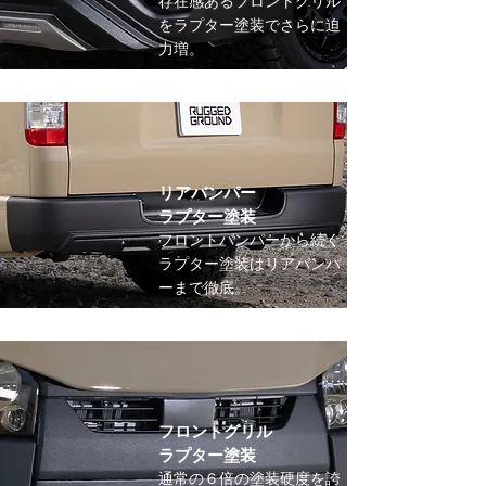
存在感あるフロントグリル
をラプター塗装でさらに迫
力増。
リアバンパー
ラプター塗装
​フロントバンパーから続く
ラプター塗装はリアバンパ
ーまで徹底。
フロントグリル
​ラプター塗装
通常の６倍の塗装硬度を誇