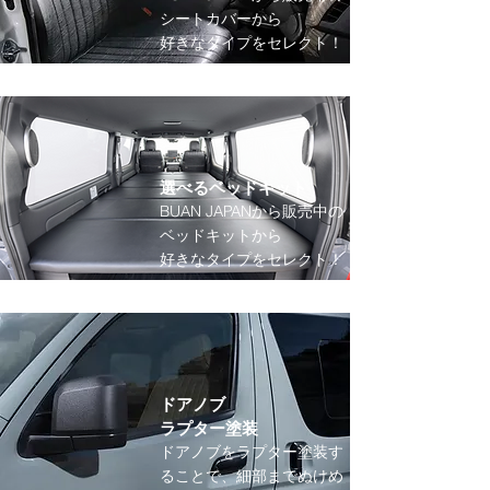
シートカバーから
​好きなタイプをセレクト！
選べるベッドキット
BUAN JAPANから販売中の
ベッドキットから
​好きなタイプをセレクト！
ドアノブ
ラプター塗装
ドアノブをラプター塗装す
ることで、細部までぬけめ