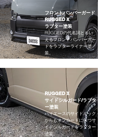
フロントバンパーガード
RUGGED X
​ラプター塗装
RUGGEDの代名詞ともい
えるフロントバンパーガー
ドをラプターライナー塗
装。
RUGGED X
サイドシルガード
/ラプタ
ー塗装
ハイエースのサイドルック
からもオフロードに保つサ
イドシルガードをラプター
塗装。