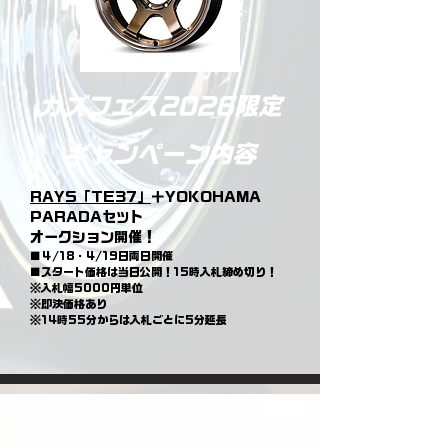
​カズフェス2026限定
キャンペーン内容
RAYS「TE37」
＋YOKOHAMA
PARADAセット
オークション開催！
■４/18・4/19日両日開催
■スタート価格は当日公開！15時入札締め切り！
※入札幅5000円単位
※即決価格あり
※14時55分からは入札ごとに5分延長
SAKAI
​INTER