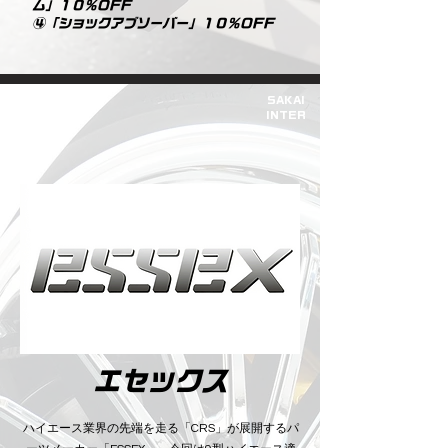
ム」１０％OFF
​④「ショックアブソーバー」１０％OFF
SAKAI
​INTER
エセックス
​ハイエース業界の先端を走る「CRS」が展開するパ