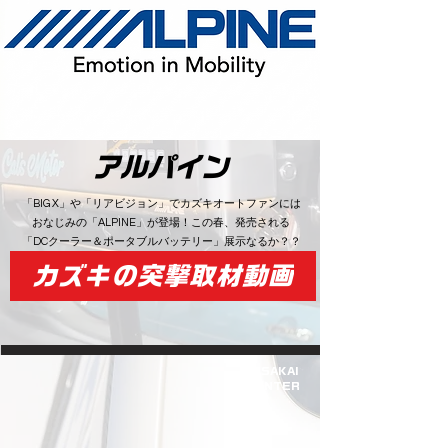
アルパイン
「BIG X」や「リアビジョン」でカズキオートファンには
おなじみの「ALPINE」が登場！この春、発売される
「DCクーラー＆ポータブルバッテリー」展示なるか？？
カズキの突撃取材動画
SAKAI
​INTER