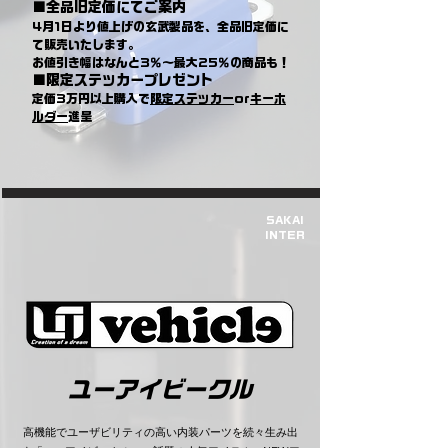
■全品旧定価にてご案内
4月1日より値上げの玄武製品を、全品旧定価に
て販売いたします。
お値引き幅はなんと3％～最大25％の商品も！
■限定ステッカープレゼント
定価3万円以上購入で
限定ステッカー
or
キーホ
ルダー
進呈
SAKAI
​INTER
​ユーアイビークル
​高機能でユーザビリティの高い内装パーツを続々生み出