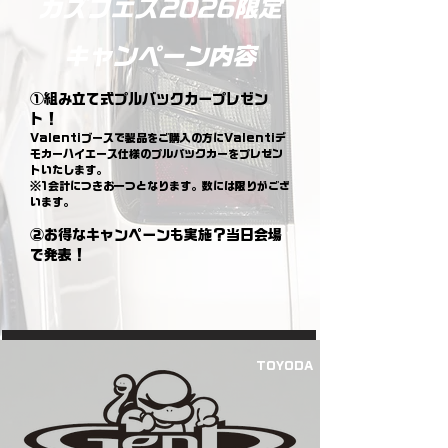
​カズフェス2026限定
キャンペーン内容
①組み立て式プルバックカープレゼン
ト！
Valentiブースで製品をご購入の方にValentiデ
モカーハイエース仕様のプルバックカーをプレゼン
トいたします。
※1会計につきお一つとなります。数には限りがござ
います。
②お得なキャンペーンも実施？当日会場
で発表！
TOYODA