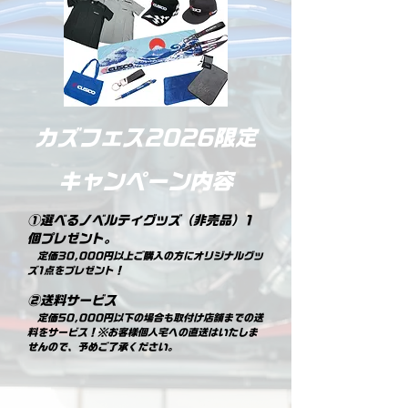
​カズフェス2026限定
キャンペーン内容
①選べるノベルティグッズ（非売品）1
個プレゼント。
定価30,000円以上ご購入の方にオリジナルグッ
ズ1点をプレゼント！
②送料サービス
定価50,000円以下の場合も取付け店舗までの送
料をサービス！※
お客様個人宅への直送はいたしま
せんので、予めご了承ください。