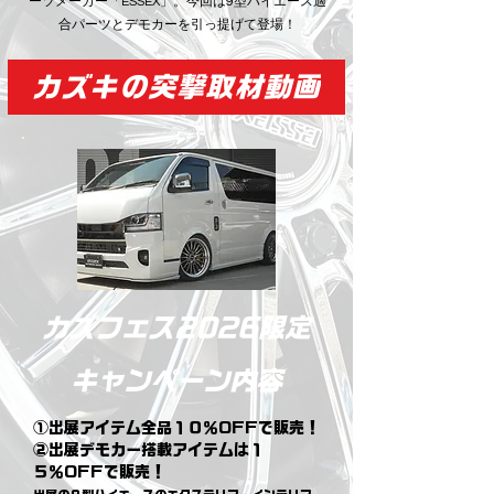
ーツメーカー「ESSEX」。今回は9型ハイエース適
合パーツとデモカーを引っ提げて登場！
カズキの突撃取材動画
​カズフェス2026限定
キャンペーン内容
①出展アイテム全品１０％OFFで販売！
②出展デモカー搭載アイテムは１
５％OFFで販売！