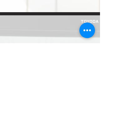
TOYODA
​ブリッド
高機能なシートを武器に国内外で活躍する世
界的メーカーです。高いホールド性・剛性・
安全性が特徴で、今回もハイエース適合のあ
のシートたちが出展決定！