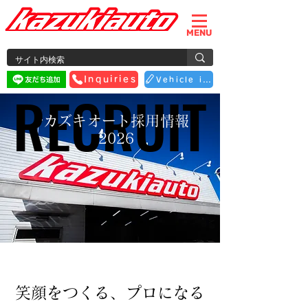
MENU
Inquiries
Vehicle inspection reservation
RECRUIT
RECRUIT
カズキオート採用情報
2026
笑顔をつくる、プロになる