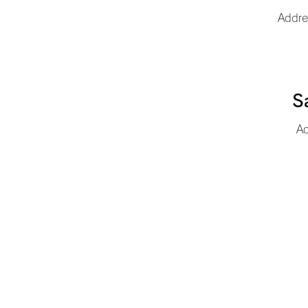
Addre
S
Ad