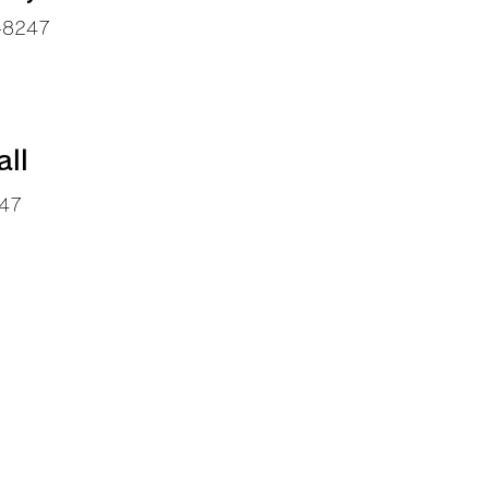
-8247​
all
247