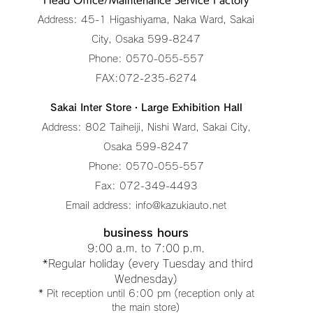
Head Office/Maintenance Service Factory
Address: 45-1 Higashiyama, Naka Ward, Sakai
City, Osaka 599-8247​
Phone: 0570-055-557
FAX:072-235-6274​
Sakai Inter Store・Large Exhibition Hall
Address: 802 Taiheiji, Nishi Ward, Sakai City,
Osaka 599-8247
Phone: 0570-055-557
Fax: 072-349-4493
Email address:
info@kazukiauto.net
business hours
9:00 a.m. to 7:00 p.m.
​ *Regular holiday (every Tuesday and third
Wednesday)
* Pit reception until 6:00 pm (reception only at
the main store)