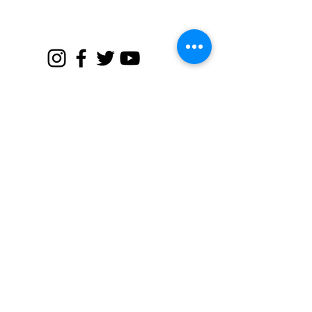
部の骨格やヘッドレストの形
状が変更されている可能性が
ございます。 カズキオート
（BUAN JAPAN）では現在、
実車での適合確認・型紙の再
検証を行っております。 大変
メンテサービス工場
恐れ入りますが、2026年7月１
所在地:〒599-8247
日以降の一部改良モデルをご
購入（ご納車待ち）のお客様
大阪府堺市中区東山45-1​
は、適合OK
TEL:
072-235-6252
FAX:
072-235-6274
堺インター店・大型展示場
所在地:〒593-8314
大阪府堺市西区太平寺802
TEL:
072-349-4093
FAX:
072-349-4493