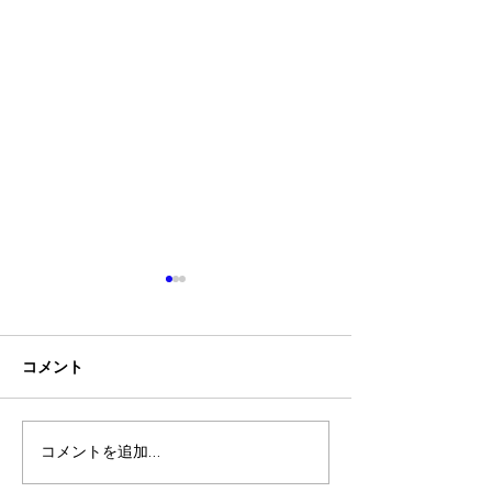
７月１日発売のトヨタ自
動車「ハイエース一部改
良モデル」について
コメント
2026年7月1日以降のトヨタ自
動車「ハイエースの一部モデ
ル改良」につきましては、座
イベント出展の
席まわりの安全基準（UN-
コメントを追加…
R17）変更に伴い、シート内