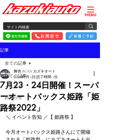
MENU
お問合せ
各種ご予約
記事
全ての記事
舞杏 BUAN カズキオート
全ての記事
2022年7月11日
読了時間: 1分
7月23・24日開催！スーパ
イベント
ーオートバックス姫路「姫
お知らせ
路祭2022」
＼ イベント告知 ／【 姫路祭 】
今月オートバックス姫路さんにて開催
される「姫路祭」にカズキオートも出