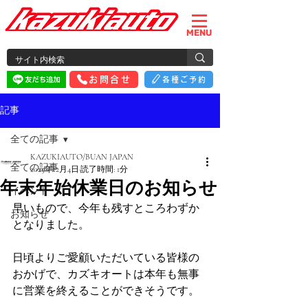
MENU
お問合せ
各種ご予約
記事
全ての記事
KAZUKIAUTO/BUAN JAPAN
全ての記事
2025年12月4日
読了時間: 1分
年末年始休業日のお知らせ
イベント
早いもので、今年も残すところわずか
お知らせ
となりました。
日頃よりご愛顧いただいている皆様の
おかげで、カズキオートは本年も無事
に営業を終えることができそうです。