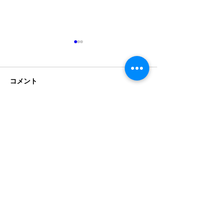
７月１日発売のトヨタ自
動車「ハイエース一部改
良モデル」について
コメント
2026年7月1日以降のトヨタ自
動車「ハイエースの一部モデ
ル改良」につきましては、座
イベント出展の
席まわりの安全基準（UN-
コメントを追加…
R17）変更に伴い、シート内
部の骨格やヘッドレストの形
状が変更されている可能性が
ございます。 カズキオート
（BUAN JAPAN）では現在、
実車での適合確認・型紙の再
検証を行っております。 大変
メンテサービス工場
恐れ入りますが、2026年7月１
所在地:〒599-8247