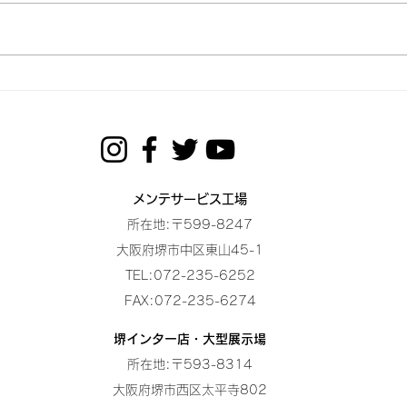
「ハイエースの一部モデル改良」
につきましては、座席まわりの安
イベ
全基準（UN-R17）変更に伴い、
シート内部の骨格やヘッドレスト
の形状が変更されている可能性が
ございます。 カズキオート
（BUAN JAPAN）では現在、実車
での適合確認・型紙の再検証を行
っております。 大変恐れ入りま
メンテサービス工場
すが、2026年7月１日以降の一部
所在地:〒599-8247
改良モデルをご購入（ご納車待
大阪府堺市中区東山45-1​
ち）のお客様は、適合OK
TEL:072-235-6252
FAX:072-235-6274​
堺インター店・大型展示場
所在地:〒593-8314
大阪府堺市西区太平寺802