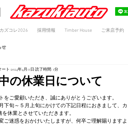
カズコレ2026
採用情報
Timber House
ご来店予約
らせ
キオート
2024年4月11日
読了時間: 1分
中の休業日について
トをご愛顧いただき、誠にありがとうございます。
月下旬～５月上旬にかけての下記日程におきまして、カ
務を休業とさせていただきます。 
変ご迷惑をおかけいたしますが、何卒ご理解賜りますよ