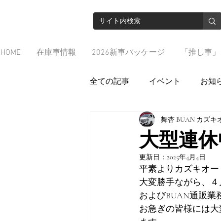
HOME
在庫車情報
2026新車パッケージ
「推し車」
全ての記事
イベント
お知
舞杏 BUAN カズ
大型連休
更新日：
2025年4月4日
平素よりカズキオー
大変勝手ながら、４
およびBUAN通販業
お急ぎの皆様には大