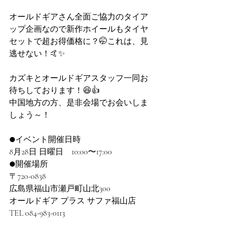
オールドギアさん全面ご協力のタイア
ップ企画なので新作ホイールもタイヤ
セットで超お得価格に？🤭これは、見
逃せない！🤙✨
カズキとオールドギアスタッフ一同お
待ちしております！😆👍
中国地方の方、是非会場でお会いしま
しょう～！
●イベント開催日時
8月28日 日曜日　10:00〜17:00   
●開催場所
〒720-0838
広島県福山市瀬戸町山北300
オールドギア プラス サファ福山店
TEL 084-983-0113