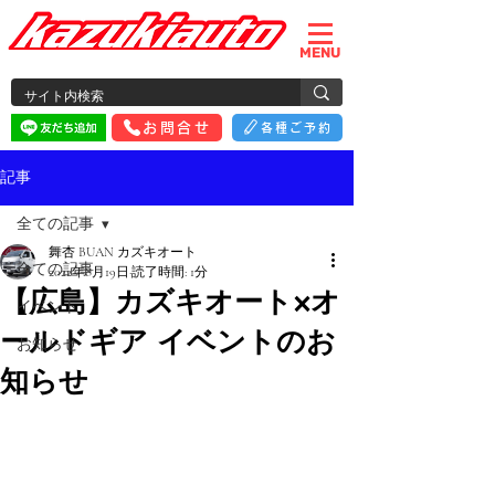
MENU
お問合せ
各種ご予約
記事
全ての記事
舞杏 BUAN カズキオート
全ての記事
2022年8月19日
読了時間: 1分
【広島】カズキオート×オ
イベント
ールドギア イベントのお
お知らせ
知らせ