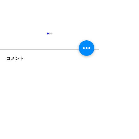
７月１日発売のトヨタ自
動車「ハイエース一部改
良モデル」について
コメント
2026年7月1日以降のトヨタ自
動車「ハイエースの一部モデ
ル改良」につきましては、座
イベント出展の
席まわりの安全基準（UN-
コメントを追加…
R17）変更に伴い、シート内
部の骨格やヘッドレストの形
状が変更されている可能性が
ございます。 カズキオート
（BUAN JAPAN）では現在、
実車での適合確認・型紙の再
検証を行っております。 大変
メンテサービス工場