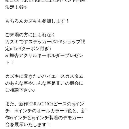
×BUAN JAPAN KBRACINGイベント開催
決定！😆✨
もちろんカズキも参加します！
ご来場の方にはもれなく
カズキですステッカー(WEBショップ限
定10%offクーポン付き）
& 舞杏アクリルキーホルダープレゼン
ト！
カズキに聞きたいハイエースカスタム
のあんな事やこんな事是非この機会に
ご相談下さい♪
また、新作KBRACING2ピースの19イン
チ、18インチのオールカラー12色と、新
作17インチと19インチ装着のデモカー2
台を展示いたします！