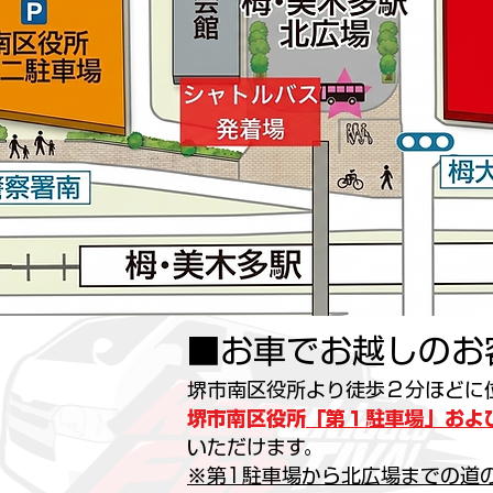
■お車でお越しのお
堺市南区役所より徒歩２分ほどに
堺市南区役所
「第１駐車場」
およ
いただけます。
※第1駐車場から北広場までの道