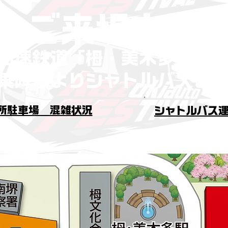
ご来場方法
高速鉄道「​栂・美木多駅」
乗降場よりシャトルバスを常
所駐車場 混雑状況
シャトルバス