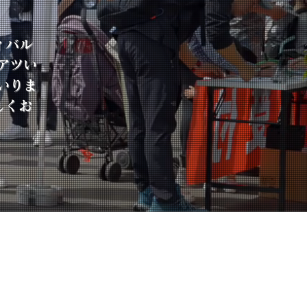
ィバル
アツい
いりま
しくお