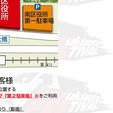
客様
位置する
び「第２駐車場」※
をご利用
のり（動画）