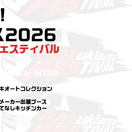
!
2026
ェスティバル
②SAKAI INTER
キオートコレクション
名メーカー出展ブース
もてなしキッチンカー