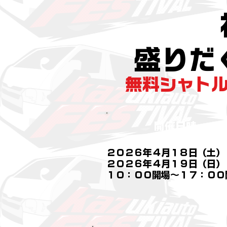
​盛り
無料シャト
開催日時
​２０２６年４月１８日（土）
２０２６年４月１９日（日）
​１０：００開場～１７：００