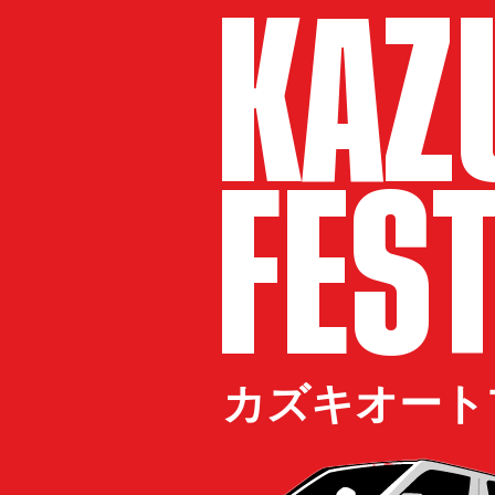
KAZ
​FES
​カズキオー