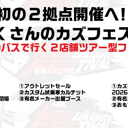
初の２拠点開催へ!
だくさんのカズフェス
ルバスで行く２店舗ツアー型フ
会場①TOYODA
会場
①アウトレットセール
①カズ
②カスタム試乗車カルテット
2026
閉場​
③有名メーカー出展ブース
​②有
​③お