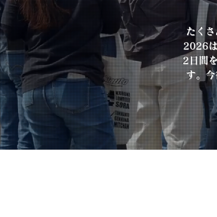
たくさ
202
2日間
す。今